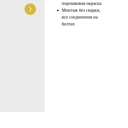
порошковая окраска
Монтаж без сварки,
все соединения на
болтах